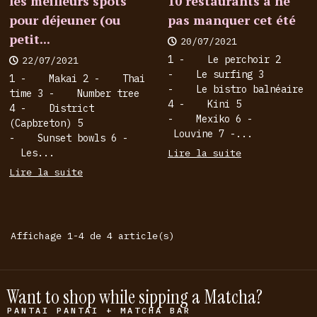
les meilleurs spots
10 restaurants à ne
pour déjeuner (ou
pas manquer cet été
petit...
20/07/2021
1 - Le perchoir 2
22/07/2021
- Le surfing 3
1 - Makai 2 - Thai
- Le bistro balnéaire
time 3 - Number tree
4 - Kini 5
4 - District
- Mexiko 6 -
(Capbreton) 5
Louvine 7 -...
- Sunset bowls 6 -
Les...
Lire la suite
Lire la suite
Affichage 1-4 de 4 article(s)
Want to shop while sipping a Matcha?
PANTAI PANTAI + MATCHA BAR