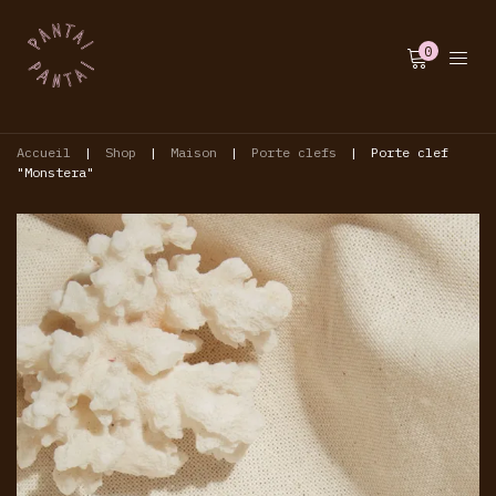
0
Accueil
|
Shop
|
Maison
|
Porte clefs
|
Porte clef
"Monstera"