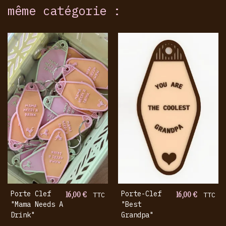
même catégorie :
Porte Clef
16,00 €
Porte-Clef
16,00 €
TTC
TTC
"mama Needs A
"best
Drink"
Grandpa"